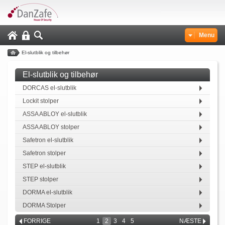
Menu
El-slutblik og tilbehør
El-slutblik og tilbehør
DORCAS el-slutblik
Lockit stolper
ASSA ABLOY el-slutblik
ASSA ABLOY stolper
Safetron el-slutblik
Safetron stolper
STEP el-slutblik
STEP stolper
DORMA el-slutblik
DORMA Stolper
FORRIGE
1
2
3
4
5
NÆSTE