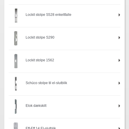
Lockit stolpe S528 enkeltfalle
Lockit stolpe S290
Lockit stolpe 1562
Schüco stolpe til el-slutblik
Elok dækskilt
Eff-Eff 14 El-slutblik