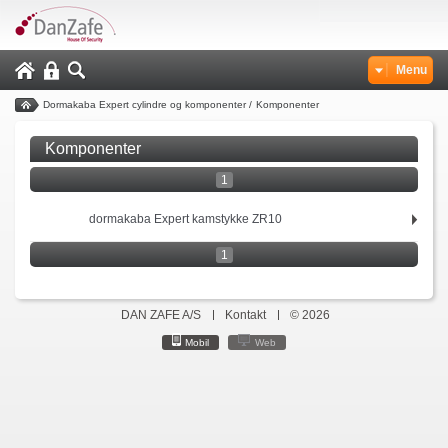
Menu
Dormakaba Expert cylindre og komponenter
/
Komponenter
Komponenter
1
dormakaba Expert kamstykke ZR10
1
DAN ZAFE A/S
Kontakt
© 2026
Mobil
Web