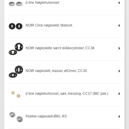
d line Nøglehulsroset
NOIR Click nøgleskilt, Matsort.
NOIR nøgleskilte sæt t/ dråbecylinder, CC38
NOIR nøgleskilt, massiv, ø52mm, CC30
d line nøglehulsroset, sæt, messing, CC27 (BtC pak.)
Pebble nøgleskilt Ø60, RS