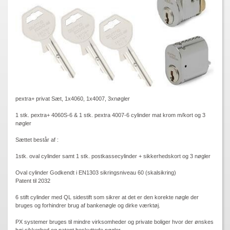
pextra+ privat Sæt, 1x4060, 1x4007, 3xnøgler
1 stk. pextra+ 4060S-6 & 1 stk. pextra 4007-6 cylinder mat krom m/kort og 3
nøgler
Sættet består af :
1stk. oval cylinder samt 1 stk. postkassecylinder + sikkerhedskort og 3 nøgler
Oval cylinder Godkendt i EN1303 sikringsniveau 60 (skalsikring)
Patent til 2032
6 stift cylinder med QL sidestift som sikrer at det er den korekte nøgle der
bruges og forhindrer brug af bankenøgle og dirke værktøj.
PX systemer bruges til mindre virksomheder og private boliger hvor der ønskes