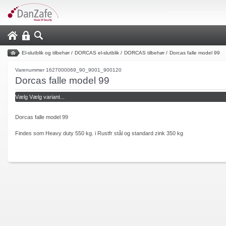
El-slutblik og tilbehør
/
DORCAS el-slutblik
/
DORCAS tilbehør
/
Dorcas falle model 99
Varenummer 1627000069_90_9001_900120
Dorcas falle model 99
Dorcas falle model 99
Findes som Heavy duty 550 kg. i Rustfr stål og standard zink 350 kg