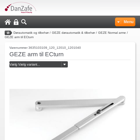
Menu
Dørautomatik og tilbehør
/
GEZE dørautomatik & tilbehør
/
GEZE Normal arme
/
GEZE arm til ECturn
Varenummer 3635103109_120_12010_1201040
GEZE arm til ECturn