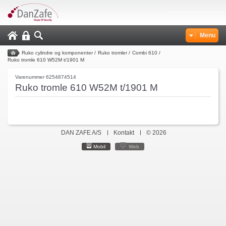
Menu
Ruko cylindre og komponenter
/
Ruko tromler
/
Combi 610
/
Ruko tromle 610 W52M t/1901 M
Varenummer 6254874514
Ruko tromle 610 W52M t/1901 M
DAN ZAFE A/S
Kontakt
© 2026
Mobil
Web