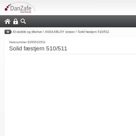
El-slutblik og tilbehør
/
ASSA ABLOY stolper
/
Solid fæstjern 510/511
Varenummer 6285510511
Solid fæstjern 510/511