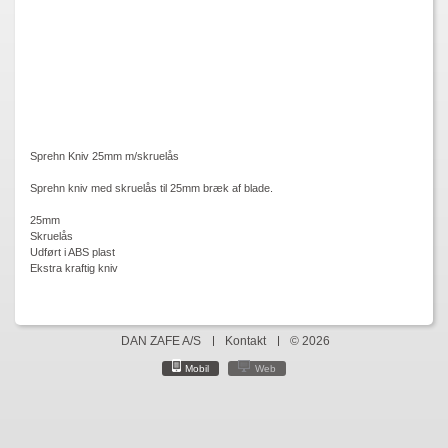
Sprehn Kniv 25mm m/skruelås
Sprehn kniv med skruelås til 25mm bræk af blade.
25mm
Skruelås
Udført i ABS plast
Ekstra kraftig kniv
DAN ZAFE A/S
Kontakt
© 2026
Mobil
Web